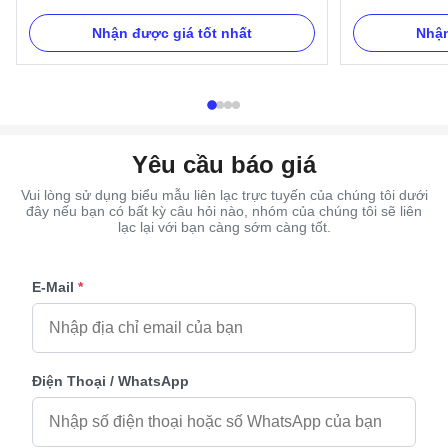
H9013 Specification: H9021 handle include
Description: The
handles, brackets, gaskets and nuts. And we
It is used on co
Nhận được giá tốt nhất
Nhận
can pack as Clients' request. Item Name TX-
TX-Jesus 4# , P
Model H9013 Material Plastic and Metal Color
Color Gold, silv
Gold, silver, copper, as your order ...
request Size 37
Yêu cầu báo giá
Vui lòng sử dụng biểu mẫu liên lạc trực tuyến của chúng tôi dưới
đây nếu bạn có bất kỳ câu hỏi nào, nhóm của chúng tôi sẽ liên
lạc lại với bạn càng sớm càng tốt.
E-Mail
*
Điện Thoại / WhatsApp