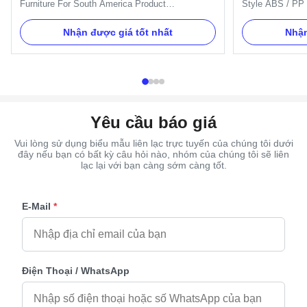
Furniture For South America Product
Style ABS / PP 
Specifications Color Gold, Silver, Copper Model
Plastic Material
Number Corner 1# Type Adult Place of Origin
Specification Si
Nhận được giá tốt nhất
Nhận
Zhejiang, China Payment Mode T/T, Western
material is PP 
Union Main Market South America Material
Material Plastic
Plastic Product Description Standard Style ...
copper, as your o
Yêu cầu báo giá
Vui lòng sử dụng biểu mẫu liên lạc trực tuyến của chúng tôi dưới
đây nếu bạn có bất kỳ câu hỏi nào, nhóm của chúng tôi sẽ liên
lạc lại với bạn càng sớm càng tốt.
E-Mail
*
Điện Thoại / WhatsApp