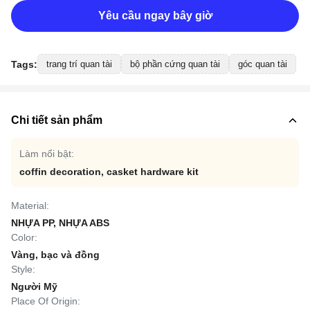
Yêu cầu ngay bây giờ
Tags:
trang trí quan tài
bộ phần cứng quan tài
góc quan tài
Chi tiết sản phẩm
Làm nổi bật:
coffin decoration
,
casket hardware kit
Material:
NHỰA PP, NHỰA ABS
Color:
Vàng, bạc và đồng
Style:
Người Mỹ
Place Of Origin: