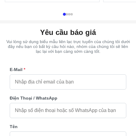
Color Gold, silver, copper and as customer's
Payment Term T
request Size 37×13.7cm ...
Pcs Packing 50 
Yêu cầu báo giá
Vui lòng sử dụng biểu mẫu liên lạc trực tuyến của chúng tôi dưới
đây nếu bạn có bất kỳ câu hỏi nào, nhóm của chúng tôi sẽ liên
lạc lại với bạn càng sớm càng tốt.
E-Mail
*
Điện Thoại / WhatsApp
Tên