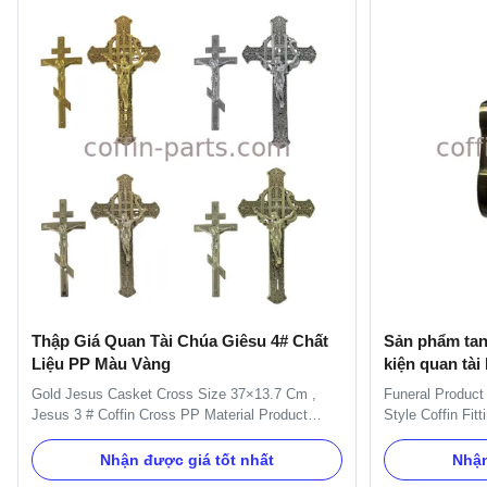
Thập Giá Quan Tài Chúa Giêsu 4# Chất
Sản phẩm tang
Liệu PP Màu Vàng
kiện quan tài
Gold Jesus Casket Cross Size 37×13.7 Cm ,
Funeral Product
Jesus 3 # Coffin Cross PP Material Product
Style Coffin Fit
Description: The size of the cross is 37×13.7cm.
Specification:
It is used on coffin lid for decorating. Item Name
Material Plastic
Nhận được giá tốt nhất
Nhận
TX-Jesus 4# , Pale Gold Material Plastic(PP)
Delivery Time 30