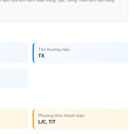
ật liệu hợp kim kẽm Màu Vàng, bạc, đồng, theo đơn đặt hàng
Tên thương hiệu
TX
Phương thức thanh toán
L/C, T/T