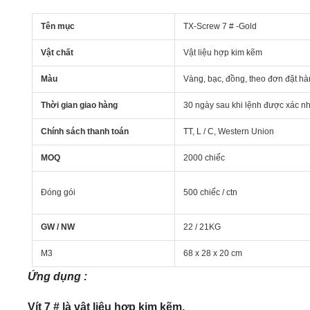
Tên mục
TX-Screw 7 # -Gold
Vật chất
Vật liệu hợp kim kẽm
Màu
Vàng, bạc, đồng, theo đơn đặt h
Thời gian giao hàng
30 ngày sau khi lệnh được xác n
Chính sách thanh toán
TT, L / C, Western Union
MOQ
2000 chiếc
Đóng gói
500 chiếc / ctn
GW / NW
22 / 21KG
M3
68 x 28 x 20 cm
Ứng dụng
:
Vít 7 # là vật liệu hợp kim kẽm.