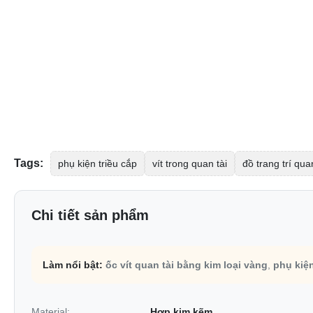
Tags:
phụ kiện triều cắp
vít trong quan tài
đồ trang trí qua
Chi tiết sản phẩm
Làm nổi bật:
ốc vít quan tài bằng kim loại vàng
,
phụ kiện
Material:
Hợp kim kẽm