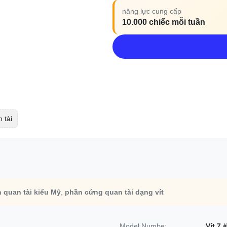
năng lực cung cấp
10.000 chiếc mỗi tuần
n tài
 quan tài kiểu Mỹ
,
phần cứng quan tài dạng vít
Model Numbe:
Vít 7 