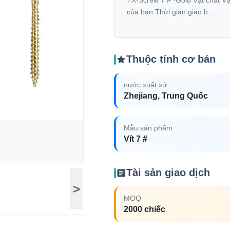
TX-Screw 7 # -Gold Vật chất V
của bạn Thời gian giao h...
Thuộc tính cơ bản
nước xuất xứ
Zhejiang, Trung Quốc
Mẫu sản phẩm
Vít 7 #
Tài sản giao dịch
>
MOQ
2000 chiếc