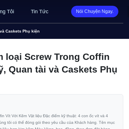
ng Tôi
Tin Tức
Nói Chuyện Ngay.
 và Caskets Phụ kiện
 loại Screw Trong Coffin
, Quan tài và Caskets Phụ
in Vít Với ​​Kẽm Vật liệu Đặc điểm kỹ thuật: 4 con ốc vít và 4
úng tôi có thể đóng gói theo yêu cầu của Khách hàng. Tên mục