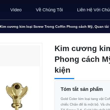
Video
Về Chúng Tôi
Liên Hệ Với Chú
Kim cương kim loại Screw Trong Coffin Phong cách Mỹ, Quan tài
Kim cương kim
Phong cách Mỹ
kiện
Tóm tắt sản phẩm
Gold Coler kim loại tang vật Coff
chiếc Chân đế là một bộ. Và ch