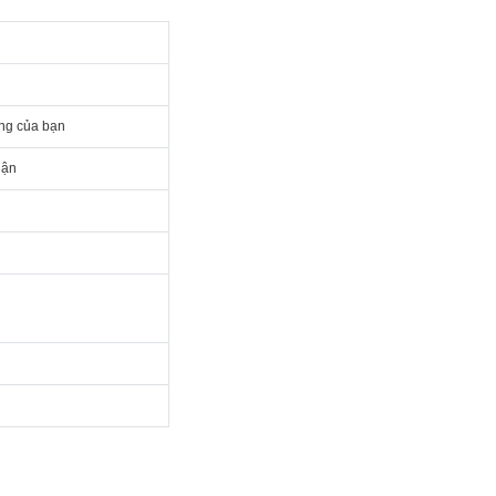
àng của bạn
hận