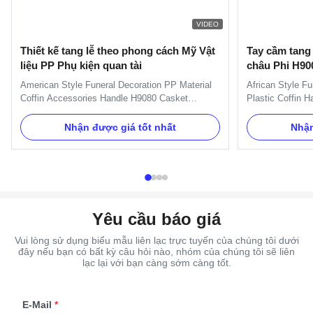
VIDEO
Thiết kế tang lễ theo phong cách Mỹ Vật
Tay cầm tang
liệu PP Phụ kiện quan tài
châu Phi H90
American Style Funeral Decoration PP Material
African Style Fu
Coffin Accessories Handle H9080 Casket
Plastic Coffin H
Accessories Handles Specification: Item Name
include 6pcs han
TX-Model H9080 Material Plastic (PP) Color
1pcs crucifix a
Nhận được giá tốt nhất
Nhận
Gold, silver, copper, as your order Delivery Time
brackets. Item
30 days after the order confirmed Payment Term
Material Plastic 
TT, L/C, Western Union MOQ 100 ...
as your order De
Yêu cầu báo giá
Vui lòng sử dụng biểu mẫu liên lạc trực tuyến của chúng tôi dưới
đây nếu bạn có bất kỳ câu hỏi nào, nhóm của chúng tôi sẽ liên
lạc lại với bạn càng sớm càng tốt.
E-Mail
*