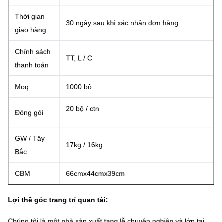
Thời gian
30 ngày sau khi xác nhận đơn hàng
giao hàng
Chính sách
TT, L / C
thanh toán
Moq
1000 bộ
20 bộ / ctn
Đóng gói
GW / Tây
17kg / 16kg
Bắc
CBM
66cmx44cmx39cm
Lợi thế góc trang trí quan tài:
Chúng tôi là một nhà sản xuất tang lễ chuyên nghiệp và lớn tại