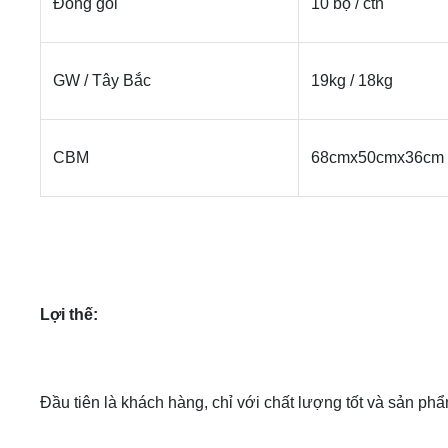
Đóng gói
10 bộ / ctn
GW / Tây Bắc
19kg / 18kg
CBM
68cmx50cmx36cm
Lợi thế:
Đầu tiên là khách hàng, chỉ với chất lượng tốt và sản ph