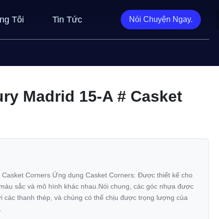
ng Tôi
Tin Tức
Nói Chuyện Ngay.
ry Madrid 15-A # Casket
 Casket Corners Ứng dụng Casket Corners: Được thiết kế cho
ới màu sắc và mô hình khác nhau.Nói chung, các góc nhựa được
i các thanh thép, và chúng có thể chịu được trọng lượng của
.