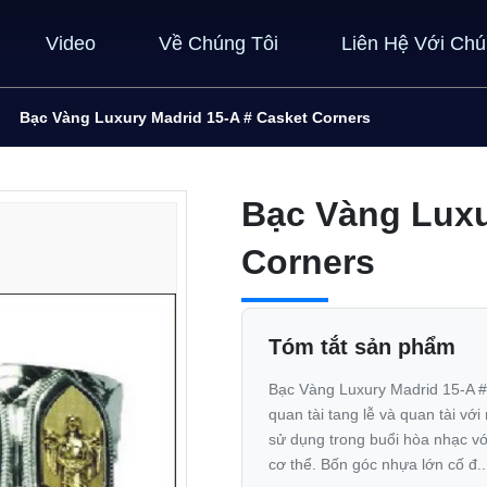
Video
Về Chúng Tôi
Liên Hệ Với Chú
Bạc Vàng Luxury Madrid 15-A # Casket Corners
Bạc Vàng Luxu
Corners
Tóm tắt sản phẩm
Bạc Vàng Luxury Madrid 15-A #
quan tài tang lễ và quan tài v
sử dụng trong buổi hòa nhạc vớ
cơ thể. Bốn góc nhựa lớn cố đ..