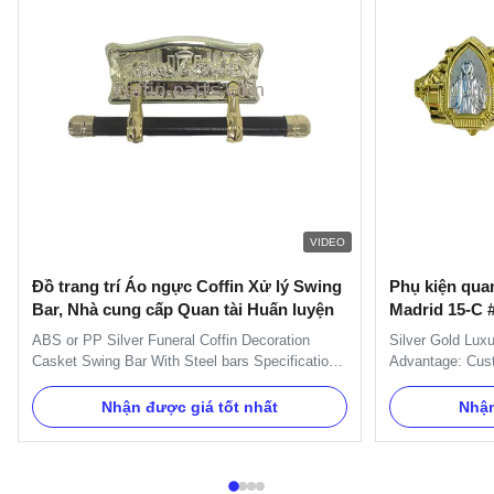
VIDEO
Đồ trang trí Áo ngực Coffin Xử lý Swing
Phụ kiện qua
Bar, Nhà cung cấp Quan tài Huấn luyện
Madrid 15-C 
ABS or PP Silver Funeral Coffin Decoration
Silver Gold Lux
Casket Swing Bar With Steel bars Specification:
Advantage: Custo
One set of Swing bar: 8pcs plastic plates,16pcs
and products c
handles ,8pcs end caps and 2 long bars and 2
countries. Let u
Nhận được giá tốt nhất
Nhận
short bars. Item Name TX-A Swing bar Material
professional man
Plastic (PP) and Zinc Alloy Color Gold, silver,
funeral products
copper, as your order ...
plastic or metal 