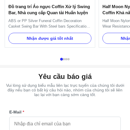
Đồ trang trí Áo ngực Coffin Xử lý Swing
Half Moon Ny
Bar, Nhà cung cấp Quan tài Huấn luyện
Coffin Khả n
ABS or PP Silver Funeral Coffin Decoration
Half Moon Nylon
Casket Swing Bar With Steel bars Specification:
Wear Resistance
One set of Swing bar: 8pcs plastic plates,16pcs
as a set, and th
handles ,8pcs end caps and 2 long bars and 2
Name TX-Model 
Nhận được giá tốt nhất
Nhận
short bars. Item Name TX-A Swing bar Material
Gold, silver, co
Plastic (PP) and Zinc Alloy Color Gold, silver,
30 days after t
copper, as your order ...
TT, L/C, Western
Yêu cầu báo giá
Vui lòng sử dụng biểu mẫu liên lạc trực tuyến của chúng tôi dưới
đây nếu bạn có bất kỳ câu hỏi nào, nhóm của chúng tôi sẽ liên
lạc lại với bạn càng sớm càng tốt.
E-Mail
*